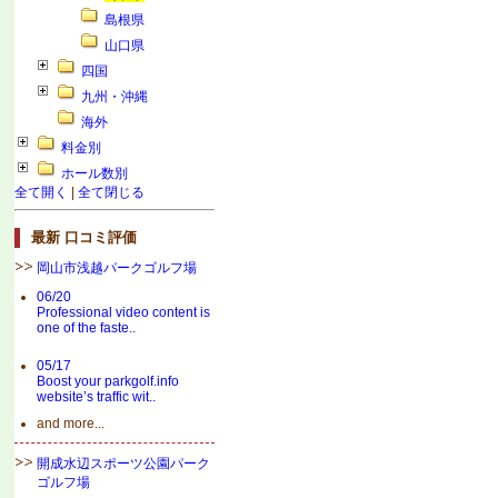
島根県
山口県
四国
九州・沖縄
海外
料金別
ホール数別
全て開く
|
全て閉じる
最新 口コミ評価
岡山市浅越パークゴルフ場
06/20
Professional video content is
one of the faste..
05/17
Boost your parkgolf.info
website’s traffic wit..
and more...
開成水辺スポーツ公園パーク
ゴルフ場