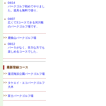
04/14
パークゴルフ初めてやりまし
た。道具も無料で借り..
04/07
広くて3コースできる河川敷
のパークゴルフ場です..
鹿狼山パークゴルフ場
08/12
パー５がなく、非力な方でも
楽しめるコースでした..
最新登録コース
蓮沼海浜公園パークゴルフ場
タケエイ・エコパークゴルフ
大木
富士パークゴルフ場