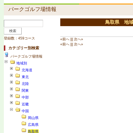
パークゴルフ場情報
鳥取県 地
登録数：459コース
«前へ ||| 次へ»
«前へ ||| 次へ»
カテゴリー別検索
パークゴルフ場情報
地域別
北海道
東北
北陸
関東
中部
近畿
中国
岡山県
広島県
鳥取県