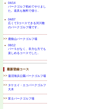
04/14
パークゴルフ初めてやりまし
た。道具も無料で借り..
04/07
広くて3コースできる河川敷
のパークゴルフ場です..
鹿狼山パークゴルフ場
08/12
パー５がなく、非力な方でも
楽しめるコースでした..
最新登録コース
蓮沼海浜公園パークゴルフ場
タケエイ・エコパークゴルフ
大木
富士パークゴルフ場