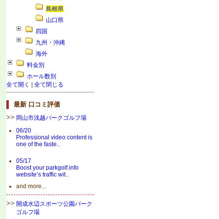
島根県
山口県
四国
九州・沖縄
海外
料金別
ホール数別
全て開く
|
全て閉じる
最新 口コミ評価
岡山市浅越パークゴルフ場
06/20
Professional video content is
one of the faste..
05/17
Boost your parkgolf.info
website’s traffic wit..
and more...
開成水辺スポーツ公園パーク
ゴルフ場