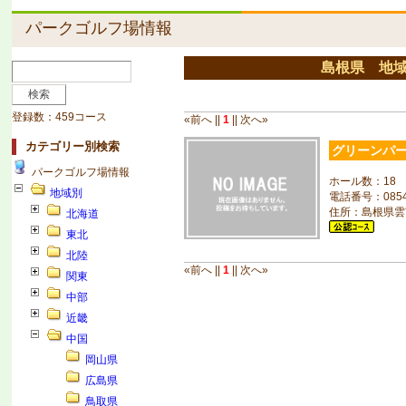
パークゴルフ場情報
島根県 地
登録数：459コース
«前へ ||
1
|| 次へ»
カテゴリー別検索
グリーンパ
パークゴルフ場情報
ホール数：18
地域別
電話番号：0854-
住所：島根県雲
北海道
東北
北陸
«前へ ||
1
|| 次へ»
関東
中部
近畿
中国
岡山県
広島県
鳥取県