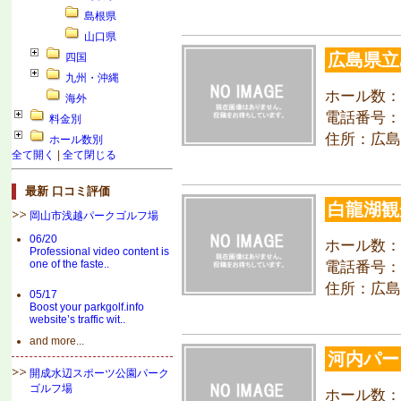
島根県
山口県
広島県立
四国
九州・沖縄
ホール数：
海外
電話番号：08
料金別
住所：広島
ホール数別
全て開く
|
全て閉じる
最新 口コミ評価
白龍湖観
岡山市浅越パークゴルフ場
06/20
ホール数：
Professional video content is
one of the faste..
電話番号：08
住所：広島
05/17
Boost your parkgolf.info
website’s traffic wit..
and more...
河内パー
開成水辺スポーツ公園パーク
ゴルフ場
ホール数：