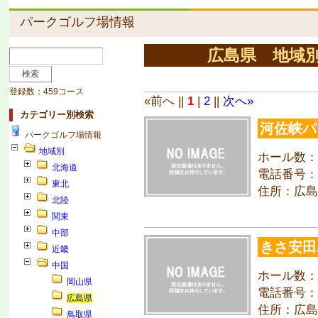
パークゴルフ場情報
広島県 地域
登録数：459コース
«前へ ||
1
|
2
||
次へ»
カテゴリー別検索
河佐峡パ
パークゴルフ場情報
地域別
ホール数：
北海道
電話番号：08
東北
住所：広島
北陸
関東
中部
きさ安田
近畿
中国
ホール数：
岡山県
電話番号：09
広島県
住所：広島
鳥取県