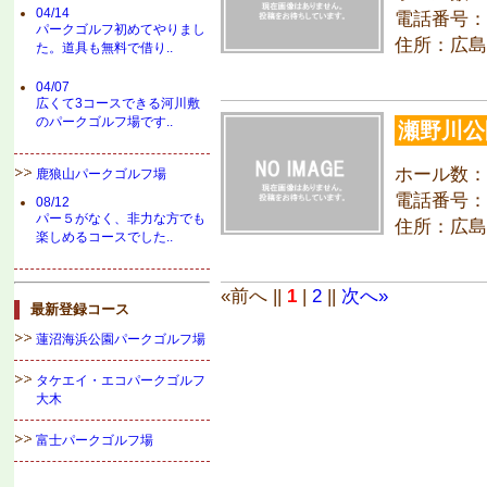
04/14
電話番号：08
パークゴルフ初めてやりまし
住所：広島
た。道具も無料で借り..
04/07
広くて3コースできる河川敷
のパークゴルフ場です..
瀬野川公
ホール数：
鹿狼山パークゴルフ場
電話番号：08
08/12
パー５がなく、非力な方でも
住所：広島
楽しめるコースでした..
«前へ ||
1
|
2
||
次へ»
最新登録コース
蓮沼海浜公園パークゴルフ場
タケエイ・エコパークゴルフ
大木
富士パークゴルフ場