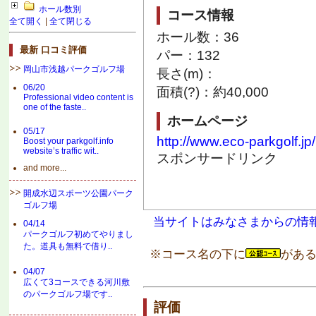
ホール数別
コース情報
全て開く
|
全て閉じる
ホール数：36
最新 口コミ評価
パー：132
岡山市浅越パークゴルフ場
長さ(m)：
06/20
面積(?)：約40,000
Professional video content is
one of the faste..
ホームページ
05/17
http://www.eco-parkgolf.jp/
Boost your parkgolf.info
website’s traffic wit..
スポンサードリンク
and more...
開成水辺スポーツ公園パーク
ゴルフ場
当サイトはみなさまからの情
04/14
パークゴルフ初めてやりまし
た。道具も無料で借り..
※コース名の下に
がある
04/07
広くて3コースできる河川敷
のパークゴルフ場です..
評価