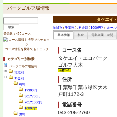
パークゴルフ場情報
タケエイ
地域別
(
千葉県
) ,
料金別
(
1000円?
) ,
ホール
登録数：459コース
基本情報
料金
営業期間・時間
コース情報を携帯でもチェック
コース名
タケエイ・エコパーク
カテゴリー別検索
ゴルフ大木
パークゴルフ場情報
地域別
料金別
住所
有料
千葉県千葉市緑区大木
1?300円
戸町1172-3
301?700円
701?1000円
電話番号
1000円?
043-205-2760
無料