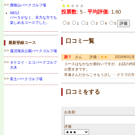
鹿狼山パークゴルフ場
投票数:
5 -
平均評価:
1.60
08/12
パー５がなく、非力な方でも
楽しめるコースでした..
0
1
2
3
4
5
口コミ一覧
最新登録コース
蓮沼海浜公園パークゴルフ場
誰？
さん 評価：
★★
2016年01月
タケエイ・エコパークゴルフ
コースはなかなか面白いですが、お話の内
大木
が悪すぎです。
常連さんだからこそもう少し･･･クラブの
富士パークゴルフ場
口コミをする
お名前:
評価