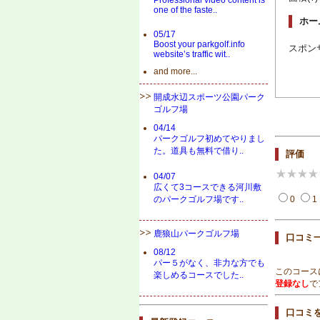
Professional video content is
one of the faste..
ホー
05/17
Boost your parkgolf.info
スポン
website’s traffic wit..
and more...
開成水辺スポーツ公園パーク
ゴルフ場
04/14
パークゴルフ初めてやりまし
た。道具も無料で借り..
評価
04/07
広くて3コースできる河川敷
0
1
のパークゴルフ場です..
鹿狼山パークゴルフ場
口コミ
08/12
パー５がなく、非力な方でも
このコース
楽しめるコースでした..
登録なし
で
口コミ