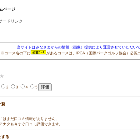
ムページ
サードリンク
当サイトはみなさまからの情報（画像）提供により運営させていただいて
※コース名の下に
があるコースは、IPGA（国際パークゴルフ協会）公認
2
3
4
5
一覧
にはまだ口コミ情報がありません。
アナタも今すぐ口コミ評価できます。
をする