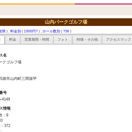
山内パークゴルフ場
賀県
) ,
料金別
(
1000円?
) ,
ホール数別
(
?36
)
報
料金
営業期間・時間
フォト
特徴・その他
アクセスマップ
ス名
ークゴルフ場
武雄市山内町三間坂甲
番号
5-4149
ス情報
数：9
3
：372
)：