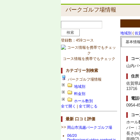
パークゴルフ場情報
地域別
(
佐
登録数：459コース
基本情
コー
コース情報を携帯でもチェック
山内パ
カテゴリー別検索
住所
パークゴルフ場情報
佐賀県
地域別
13716
料金別
電話
ホール数別
0954-4
全て開く
|
全て閉じる
コー
最新 口コミ評価
ホール
岡山市浅越パークゴルフ場
パー：3
長さ(m)
06/20
面積(?