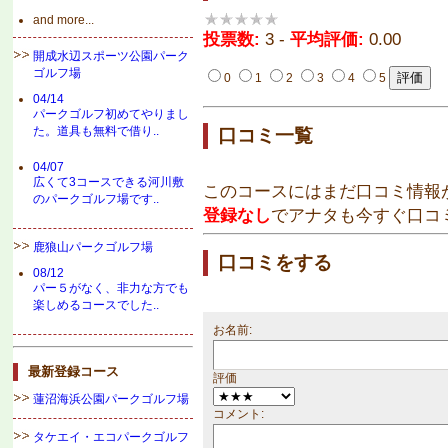
and more...
投票数:
3 -
平均評価:
0.00
開成水辺スポーツ公園パーク
ゴルフ場
0
1
2
3
4
5
04/14
パークゴルフ初めてやりまし
た。道具も無料で借り..
口コミ一覧
04/07
広くて3コースできる河川敷
このコースにはまだ口コミ情報
のパークゴルフ場です..
登録なし
でアナタも今すぐ口コ
鹿狼山パークゴルフ場
口コミをする
08/12
パー５がなく、非力な方でも
楽しめるコースでした..
お名前:
最新登録コース
評価
蓮沼海浜公園パークゴルフ場
コメント:
タケエイ・エコパークゴルフ