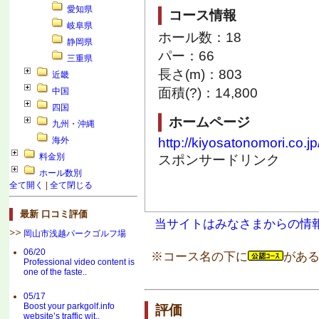
愛知県
コース情報
岐阜県
ホール数：18
静岡県
パー：66
三重県
長さ(m)：803
近畿
面積(?)：14,800
中国
四国
ホームページ
九州・沖縄
海外
http://kiyosatonomori.co.jp
料金別
スポンサードリンク
ホール数別
全て開く
|
全て閉じる
最新 口コミ評価
当サイトはみなさまからの情
岡山市浅越パークゴルフ場
06/20
※コース名の下に
がある
Professional video content is
one of the faste..
05/17
Boost your parkgolf.info
評価
website’s traffic wit..