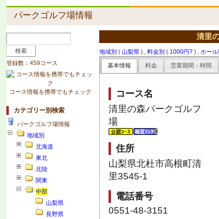
パークゴルフ場情報
清里
地域別
(
山梨県
) ,
料金別
(
1000円?
) ,
ホール
登録数：459コース
基本情報
料金
営業期間・時間
コース情報を携帯でもチェック
コース名
清里の森パークゴルフ
カテゴリー別検索
場
パークゴルフ場情報
地域別
北海道
住所
東北
山梨県北杜市高根町清
北陸
里3545-1
関東
中部
電話番号
山梨県
0551-48-3151
長野県