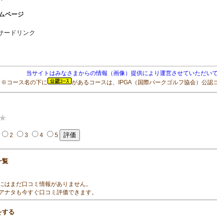
ムページ
サードリンク
当サイトはみなさまからの情報（画像）提供により運営させていただいて
※コース名の下に
があるコースは、IPGA（国際パークゴルフ協会）公認
2
3
4
5
一覧
にはまだ口コミ情報がありません。
アナタも今すぐ口コミ評価できます。
をする