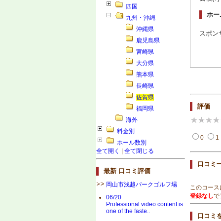
四国
ホー
九州・沖縄
沖縄県
スポン
鹿児島県
宮崎県
大分県
熊本県
長崎県
佐賀県
評価
福岡県
海外
料金別
0
1
ホール数別
全て開く
|
全て閉じる
口コミ
最新 口コミ評価
岡山市浅越パークゴルフ場
このコース
登録なし
で
06/20
Professional video content is
one of the faste..
口コミ