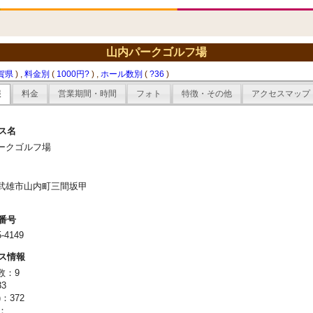
山内パークゴルフ場
賀県
) ,
料金別
(
1000円?
) ,
ホール数別
(
?36
)
報
料金
営業期間・時間
フォト
特徴・その他
アクセスマップ
ス名
ークゴルフ場
武雄市山内町三間坂甲
番号
5-4149
ス情報
数：9
3
：372
)：