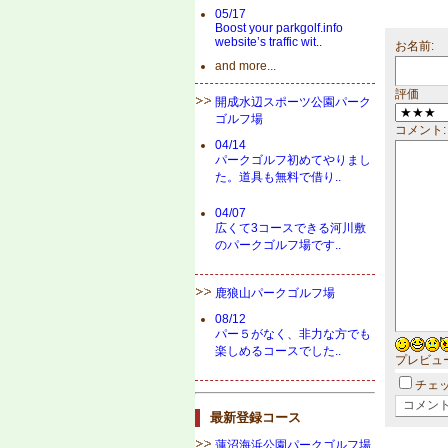
05/17
Boost your parkgolf.info
website’s traffic wit..
お名前:
and more...
評価
開成水辺スポーツ公園パーク
ゴルフ場
コメント:
04/14
パークゴルフ初めてやりまし
た。道具も無料で借り..
04/07
広くて3コースできる河川敷
のパークゴルフ場です..
鹿狼山パークゴルフ場
08/12
パー５がなく、非力な方でも
楽しめるコースでした..
プレビュ
チェ
最新登録コース
蓮沼海浜公園パークゴルフ場