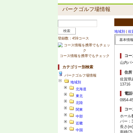
パークゴルフ場情報
地域別
(
佐
登録数：459コース
基本情
コー
コース情報を携帯でもチェック
山内パ
カテゴリー別検索
住所
パークゴルフ場情報
佐賀県
地域別
13716
北海道
電話
東北
0954-4
北陸
コー
関東
ホール
中部
パー：3
近畿
長さ(m)
中国
面積(?