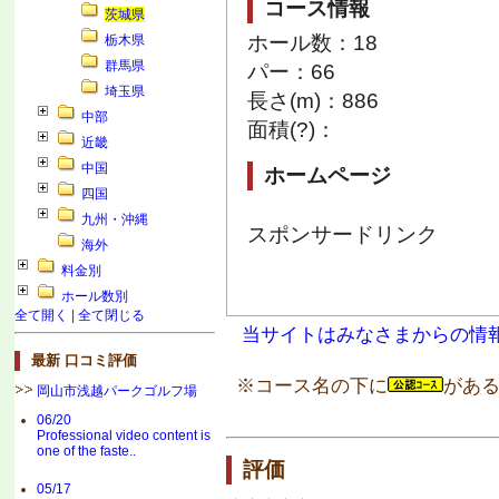
コース情報
茨城県
ホール数：18
栃木県
群馬県
パー：66
埼玉県
長さ(m)：886
中部
面積(?)：
近畿
中国
ホームページ
四国
九州・沖縄
スポンサードリンク
海外
料金別
ホール数別
全て開く
|
全て閉じる
当サイトはみなさまからの情
最新 口コミ評価
※コース名の下に
がある
岡山市浅越パークゴルフ場
06/20
Professional video content is
one of the faste..
評価
05/17