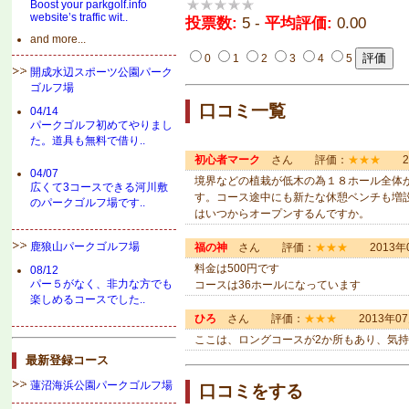
Boost your parkgolf.info
website’s traffic wit..
投票数:
5 -
平均評価:
0.00
and more...
0
1
2
3
4
5
開成水辺スポーツ公園パーク
ゴルフ場
口コミ一覧
04/14
パークゴルフ初めてやりまし
た。道具も無料で借り..
初心者マーク
さん 評価：
★★★
20
04/07
境界などの植栽が低木の為１８ホール全体
広くて3コースできる河川敷
す。コース途中にも新たな休憩ベンチも増
のパークゴルフ場です..
はいつからオープンするんですか。
鹿狼山パークゴルフ場
福の神
さん 評価：
★★★
2013年0
料金は500円です
08/12
パー５がなく、非力な方でも
コースは36ホールになっています
楽しめるコースでした..
ひろ
さん 評価：
★★★
2013年07
ここは、ロングコースが2か所もあり、気持
最新登録コース
蓮沼海浜公園パークゴルフ場
口コミをする