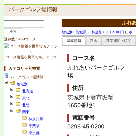
パークゴルフ場情報
ふれ
地域別
(
茨城県
) ,
料金別
(
301?700円
) ,
ホー
登録数：459コース
基本情報
料金
営業期間・時間
コース情報を携帯でもチェック
コース名
ふれあいパークゴルフ
カテゴリー別検索
場
パークゴルフ場情報
地域別
住所
北海道
茨城県下妻市堀篭
東北
1650番地1
北陸
関東
電話番号
神奈川県
0296-45-0200
千葉県
東京都