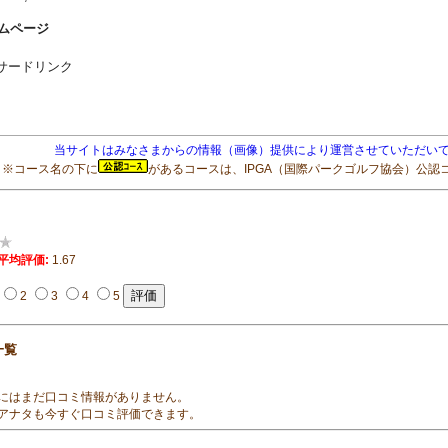
ムページ
サードリンク
当サイトはみなさまからの情報（画像）提供により運営させていただいて
※コース名の下に
があるコースは、IPGA（国際パークゴルフ協会）公認
平均評価:
1.67
2
3
4
5
一覧
にはまだ口コミ情報がありません。
アナタも今すぐ口コミ評価できます。