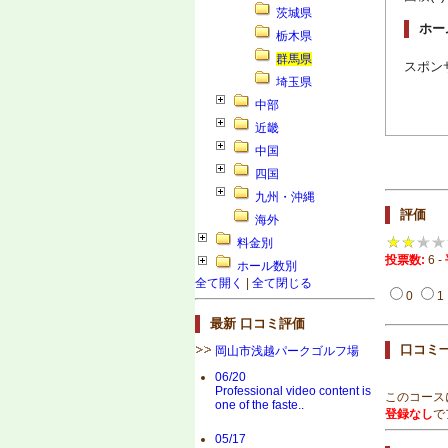
茨城県
ホー
栃木県
群馬県
スポン
埼玉県
中部
近畿
中国
四国
九州・沖縄
評価
海外
料金別
投票数:
6 -
ホール数別
全て開く
|
全て閉じる
0
1
最新 口コミ評価
口コミ
岡山市浅越パークゴルフ場
06/20
Professional video content is
このコース
one of the faste..
登録なし
で
05/17