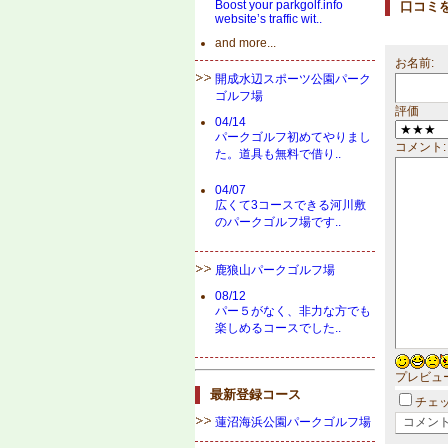
Boost your parkgolf.info
口コミ
website’s traffic wit..
and more...
お名前:
開成水辺スポーツ公園パーク
ゴルフ場
評価
04/14
パークゴルフ初めてやりまし
コメント:
た。道具も無料で借り..
04/07
広くて3コースできる河川敷
のパークゴルフ場です..
鹿狼山パークゴルフ場
08/12
パー５がなく、非力な方でも
楽しめるコースでした..
プレビュ
最新登録コース
チェ
蓮沼海浜公園パークゴルフ場