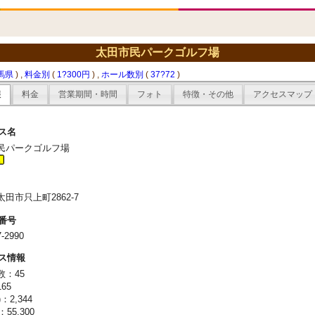
太田市民パークゴルフ場
馬県
) ,
料金別
(
1?300円
) ,
ホール数別
(
37?72
)
報
料金
営業期間・時間
フォト
特徴・その他
アクセスマップ
ス名
民パークゴルフ場
田市只上町2862-7
番号
7-2990
ス情報
数：45
65
：2,344
：55,300