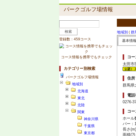
パークゴルフ場情報
地域別
(
群
登録数：459コース
基本情
コー
コース情報を携帯でもチェック
太田市
カテゴリー別検索
パークゴルフ場情報
住所
地域別
群馬県太
北海道
電話
東北
0276-3
北陸
コー
関東
ホール
神奈川県
パー：1
千葉県
長さ(m)
東京都
面積(?)