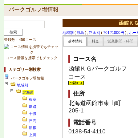
パークゴルフ場情報
函館Ｋ
地域別
(
渡島
) ,
料金別
(
701?1000円
) ,
ホー
登録数：459コース
基本情報
料金
営業期間・時間
コース情報を携帯でもチェック
コース名
函館ＫＧパークゴルフ
カテゴリー別検索
コース
パークゴルフ場情報
地域別
北海道
住所
根室
北海道函館市東山町
釧路
205-1
十勝
日高
電話番号
胆振
0138-54-4110
上川