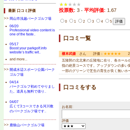
投票数:
3 -
平均評価:
1.67
最新 口コミ評価
岡山市浅越パークゴルフ場
0
1
2
3
4
5
06/20
Professional video content is
one of the faste..
口コミ一覧
05/17
Boost your parkgolf.info
website’s traffic wit..
榎本武揚
さん 評価：
★★★★★
20
and more...
五陵郭の北北東の丘陵地に在り、各ホール
指の絶景コースです。アッブダウンの多い変
開成水辺スポーツ公園パーク
一部のグリーンで芝生の育生が良く無いホ
ゴルフ場
04/14
口コミをする
パークゴルフ初めてやりまし
た。道具も無料で借り..
04/07
広くて3コースできる河川敷
お名前:
のパークゴルフ場です..
評価
鹿狼山パークゴルフ場