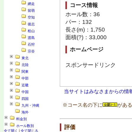
網走
コース情報
留萌
ホール数：36
空知
パー：132
後志
長さ(m)：1,750
桧山
面積(?)：33,000
渡島
石狩
ホームページ
宗谷
東北
スポンサードリンク
北陸
関東
中部
近畿
当サイトはみなさまからの情
中国
四国
※コース名の下に
がある
九州・沖縄
海外
料金別
ホール数別
評価
全て開く
|
全て閉じる